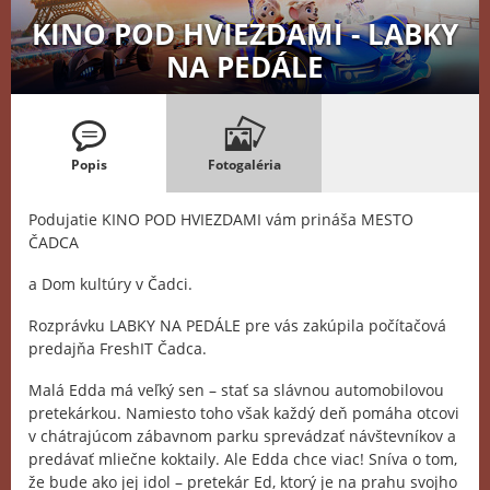
KINO POD HVIEZDAMI - LABKY
NA PEDÁLE
Popis
Fotogaléria
Podujatie KINO POD HVIEZDAMI vám prináša MESTO
ČADCA
a Dom kultúry v Čadci.
Rozprávku LABKY NA PEDÁLE pre vás zakúpila počítačová
predajňa FreshIT Čadca.
Malá Edda má veľký sen – stať sa slávnou automobilovou
pretekárkou. Namiesto toho však každý deň pomáha otcovi
v chátrajúcom zábavnom parku sprevádzať návštevníkov a
predávať mliečne koktaily. Ale Edda chce viac! Sníva o tom,
že bude ako jej idol – pretekár Ed, ktorý je na prahu svojho