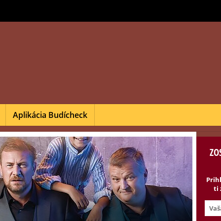
Aplikácia Budícheck
ZO
Prih
ti