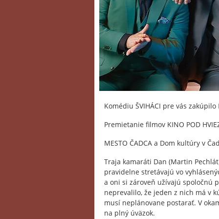
Komédiu ŠVIHÁCI pre vás zakúpil
Premietanie filmov KINO POD HVI
MESTO ČADCA a Dom kultúry v Čad
Traja kamaráti Dan (Martin Pechlát)
pravidelne stretávajú vo vyhlásený
a oni si zároveň užívajú spoločnú p
neprevalilo, že jeden z nich má v
musí neplánovane postarať. V okami
na plný úväzok.