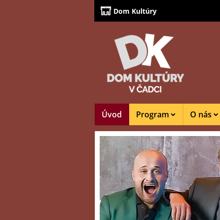
Dom Kultúry
Úvod
Program
O nás